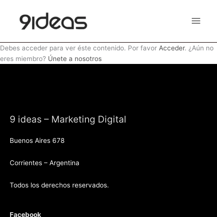
Ir
Men
al
contenido
princ
Debes acceder para ver éste contenido. Por favor
Acceder
. ¿Aún no
eres miembro?
Únete a nosotros
9 ideas – Marketing Digital
Buenos Aires 678
Corrientes – Argentina
Todos los derechos reservados.
Facebook