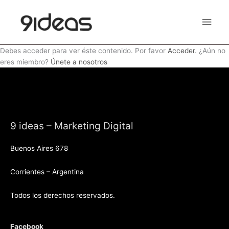
Ir
Men
al
contenido
princ
Debes acceder para ver éste contenido. Por favor
Acceder
. ¿Aún no
eres miembro?
Únete a nosotros
9 ideas – Marketing Digital
Buenos Aires 678
Corrientes – Argentina
Todos los derechos reservados.
Facebook