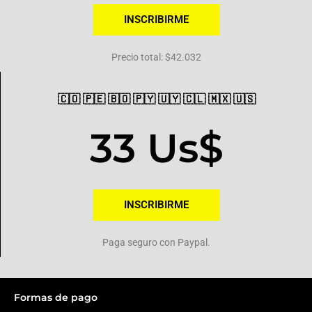
INSCRIBIRME
Precio total: $42.032
🇨🇴 🇵🇪 🇧🇴 🇵🇾 🇺🇾 🇨🇱 🇲🇽 🇺🇸
33 Us$
INSCRIBIRME
Paga seguro con Paypal.
Formas de pago