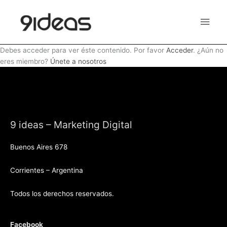
Ir
Men
al
contenido
princ
Debes acceder para ver éste contenido. Por favor
Acceder
. ¿Aún no
eres miembro?
Únete a nosotros
9 ideas – Marketing Digital
Buenos Aires 678
Corrientes – Argentina
Todos los derechos reservados.
Facebook